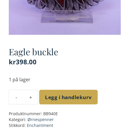
Eagle buckle
kr
398.00
1 på lager
Legg i handlekurv
Eagle
buckle
Produktnummer:
BB940E
antall
Kategori:
Ørnespenner
Stikkord:
Enchantment