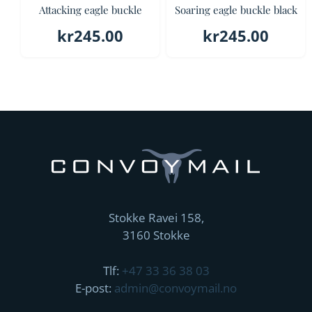
Attacking eagle buckle
Soaring eagle buckle black
kr
245.00
kr
245.00
Stokke Ravei 158,
3160 Stokke
Tlf:
+47 33 36 38 03
E-post:
admin@convoymail.no