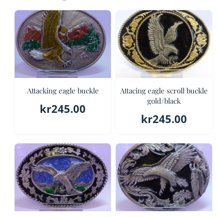
Attacking eagle buckle
Attacing eagle scroll buckle
gold/black
kr
245.00
kr
245.00