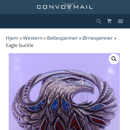
Hopp
til
innhold
Hjem
»
Western
»
Beltespenner
»
Ørnespenner
»
Eagle buckle