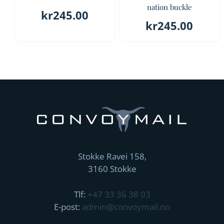
nation buckle
kr
245.00
kr
245.00
Stokke Ravei 158,
3160 Stokke
Tlf:
+47 33 36 38 03
E-post:
admin@convoymail.no