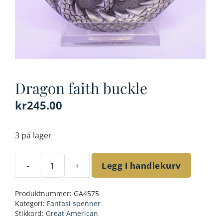
Dragon faith buckle
kr
245.00
3 på lager
-
+
Legg i handlekurv
Dragon
faith
Produktnummer:
GA4575
buckle
Kategori:
Fantasi spenner
antall
Stikkord:
Great American