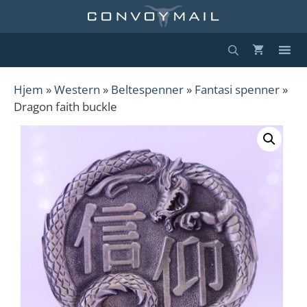
Hopp
til
innhold
Hjem
»
Western
»
Beltespenner
»
Fantasi spenner
»
Dragon faith buckle