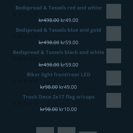
Biker light front/rear LED
of
var:
er:
5
Opprinnelig
kr498.00.
Nåværende
kr59.00.
kr
98.00
kr
49.00
0
pris
pris
out
Truck Deco 2x17 flag w/cups
of
var:
er:
5
kr98.00.
Opprinnelig
kr49.00.
Nåværende
kr
98.00
kr
10.00
0
pris
pris
out
of
var:
er:
5
kr98.00.
kr10.00.
© 2026 CONVOY MAIL