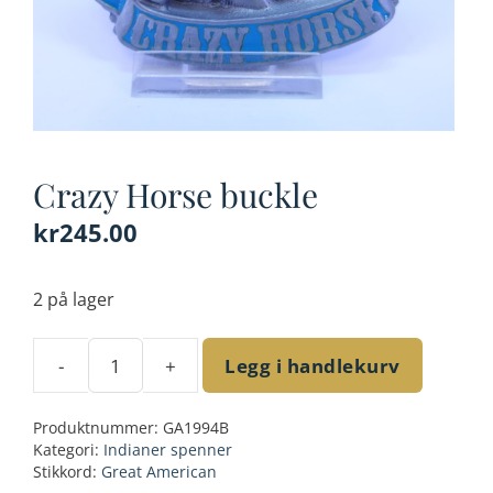
Crazy Horse buckle
kr
245.00
2 på lager
-
+
Legg i handlekurv
Crazy
Horse
Produktnummer:
GA1994B
buckle
Kategori:
Indianer spenner
antall
Stikkord:
Great American