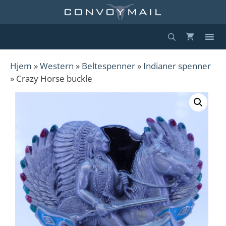
Hopp
til
innhold
Hjem
»
Western
»
Beltespenner
»
Indianer spenner
» Crazy Horse buckle