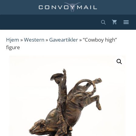
Hopp
til
innhold
Hjem
»
Western
»
Gaveartikler
» “Cowboy high”
figure