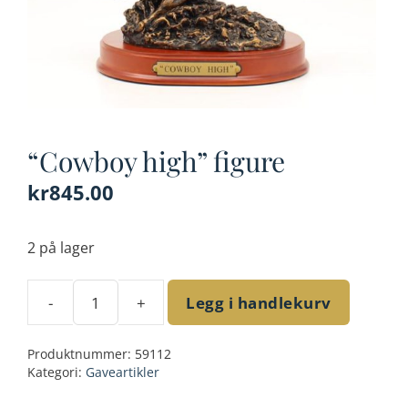
“Cowboy high” figure
kr
845.00
2 på lager
-
+
Legg i handlekurv
"Cowboy
high"
Produktnummer:
59112
figure
Kategori:
Gaveartikler
antall