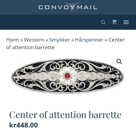
Hopp
til
innhold
Hjem
»
Western
»
Smykker
»
Hårspenner
» Center
of attention barrette
Center of attention barrette
kr
448.00