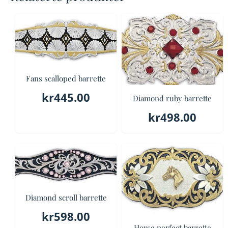
Fans scalloped barrette
kr
445.00
Diamond ruby barrette
kr
498.00
Diamond scroll barrette
kr
598.00
Horse perfect barrette