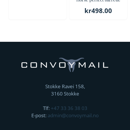
kr
498.00
Stokke Ravei 158,
3160 Stokke
Tlf:
+47 33 36 38 03
E-post:
admin@convoymail.no