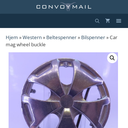
Hopp
til
innhold
Hjem
»
Western
»
Beltespenner
»
Bilspenner
» Car
mag wheel buckle