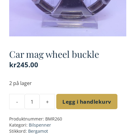
Car mag wheel buckle
kr
245.00
2 på lager
-
+
Legg i handlekurv
Car
mag
Produktnummer:
BMR260
wheel
Kategori:
Bilspenner
buckle
Stikkord:
Bergamot
antall