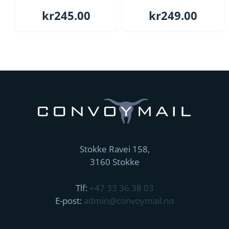
kr
245.00
kr
249.00
Stokke Ravei 158,
3160 Stokke
Tlf:
+47 33 36 38 03
E-post:
admin@convoymail.no