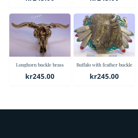
Longhorn buckle brass
Buffalo with feather buckle
kr
245.00
kr
245.00