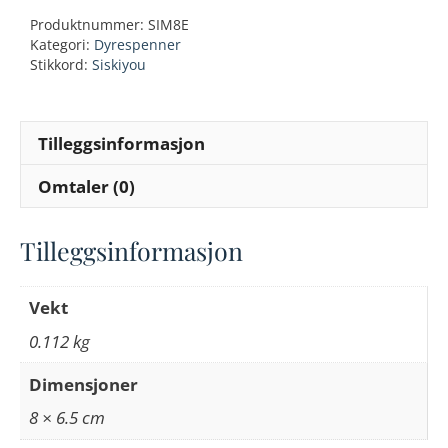
skull
Produktnummer:
SIM8E
blk
Kategori:
Dyrespenner
buckle
Stikkord:
Siskiyou
antall
Tilleggsinformasjon
Omtaler (0)
Tilleggsinformasjon
Vekt
0.112 kg
Dimensjoner
8 × 6.5 cm