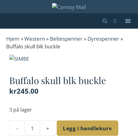
Hopp
til
innhold
Hjem
»
Western
»
Beltespenner
»
Dyrespenner
»
Buffalo skull blk buckle
Buffalo skull blk buckle
kr
245.00
3 på lager
-
+
Legg i handlekurv
Buffalo