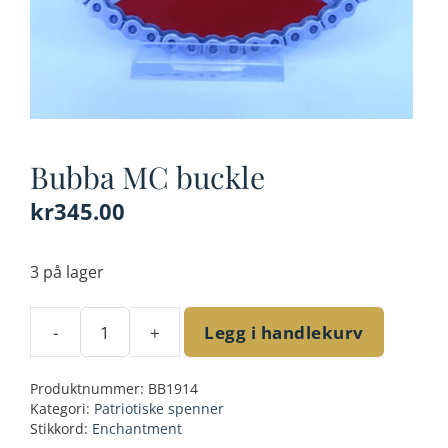
Bubba MC buckle
kr
345.00
3 på lager
-
+
Legg i handlekurv
Bubba
MC
Produktnummer:
BB1914
buckle
Kategori:
Patriotiske spenner
antall
Stikkord:
Enchantment