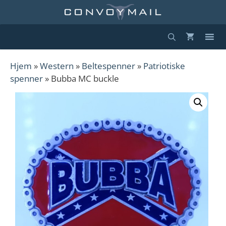
Hopp
til
innhold
Hjem
»
Western
»
Beltespenner
»
Patriotiske
spenner
» Bubba MC buckle