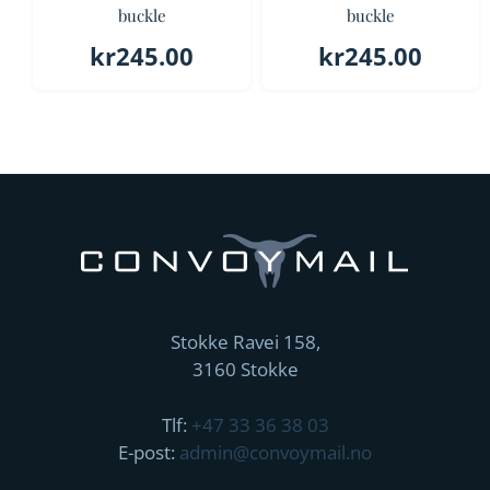
buckle
buckle
kr
245.00
kr
245.00
Stokke Ravei 158,
3160 Stokke
Tlf:
+47 33 36 38 03
E-post:
admin@convoymail.no