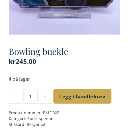
Bowling buckle
kr
245.00
4 på lager
-
+
Legg i handlekurv
Bowling
buckle
Produktnummer:
BMO30E
antall
Kategori:
Sport spenner
Stikkord:
Bergamot