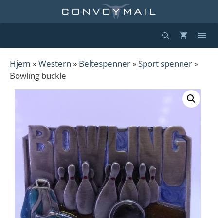
Hopp
til
innhold
Hjem
»
Western
»
Beltespenner
»
Sport spenner
»
Bowling buckle