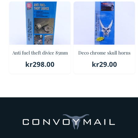
er:
kr98.
kr39.0
Anti fuel theft divice 85mm
Deco chrome skull horns
kr
298.00
kr
29.00