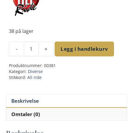
38 på lager
-
+
Legg i handlekurv
Blindspot
mirror
Produktnummer:
00381
for
Kategori:
Diverse
outside
Stikkord:
All ride
antall
Beskrivelse
Omtaler (0)