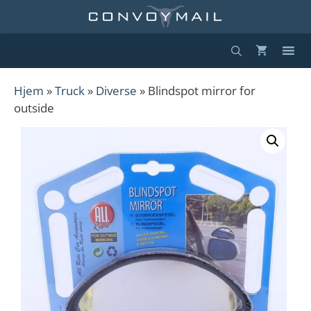
Hopp
til
innhold
Hjem
»
Truck
»
Diverse
» Blindspot mirror for
outside