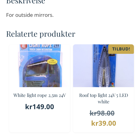
Beskrivelse
For outside mirrors.
Relaterte produkter
TILBUD!
White light rope 2,5m 24V
Roof top light 24V 5 LED
white
kr
149.00
Oppri
kr
98.00
Nåvæ
pris
kr
39.00
pris
var: