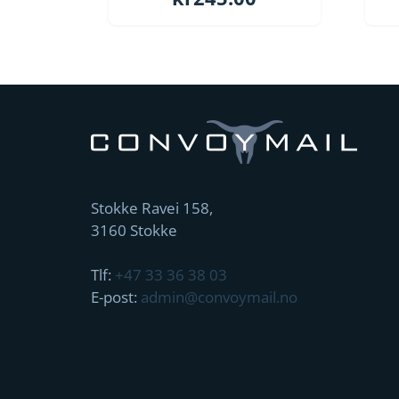
Stokke Ravei 158,
3160 Stokke
Tlf:
+47 33 36 38 03
E-post:
admin@convoymail.no