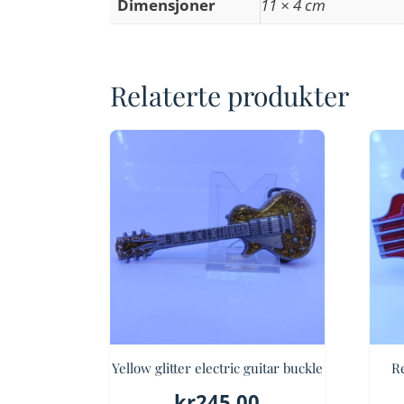
Dimensjoner
11 × 4 cm
Relaterte produkter
Yellow glitter electric guitar buckle
Re
kr
245.00