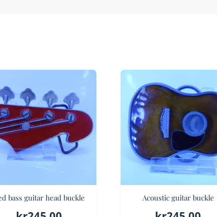
d bass guitar head buckle
Acoustic guitar buckle
kr
245.00
kr
245.00