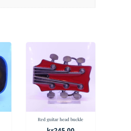
Red guitar head buckle
kr
245.00