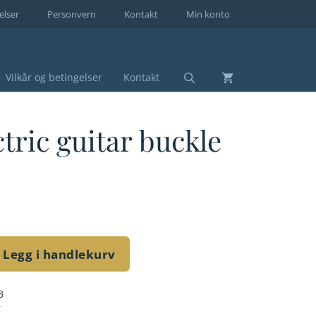
elser
Personvern
Kontakt
Min konto
Vilkår og betingelser
Kontakt
ctric guitar buckle
Legg i handlekurv
B
r