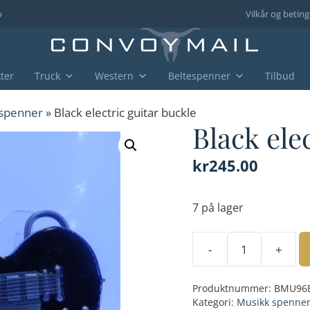
o
Vilkår og beting
ter
Truck
Western
Beltespenner
Tilbud
spenner
» Black electric guitar buckle
Black ele
kr
245.00
7 på lager
-
+
Black
electric
Produktnummer:
BMU96
guitar
Kategori:
Musikk spenne
buckle