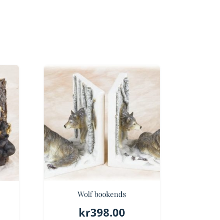
Wolf bookends
kr
398.00