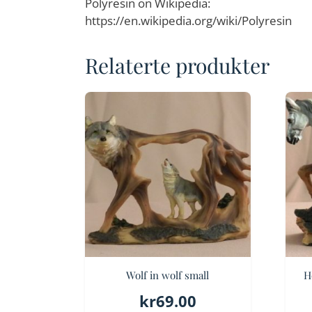
Polyresin on Wikipedia:
https://en.wikipedia.org/wiki/Polyresin
Relaterte produkter
Wolf in wolf small
H
kr
69.00