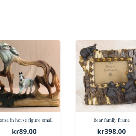
orse in horse figure small
Bear family frame
kr
89.00
kr
398.00