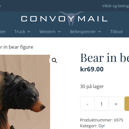
o
Vilkår og beting
ter
Truck
Western
Beltespenner
Tilbud
r in bear figure
Bear in b
kr
69.00
30 på lager
-
+
Bear
in
Produktnummer:
6975
bear
Kategori:
Dyr
figure