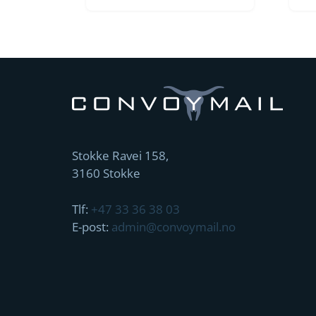
Stokke Ravei 158,
3160 Stokke
Tlf:
+47 33 36 38 03
E-post:
admin@convoymail.no