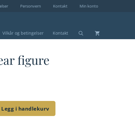
elser
Personvern
Kontakt
Min konto
Vilkår og betingelser
Kontakt
ear figure
Legg i handlekurv