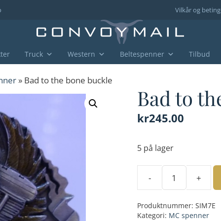
o
Vilkår og beting
ter
Truck
Western
Beltespenner
Tilbud
nner
» Bad to the bone buckle
Bad to th
kr
245.00
5 på lager
-
+
Bad
to
Produktnummer:
SIM7E
the
Kategori:
MC spenner
bone