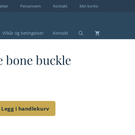
elser
Personvern
Kontakt
Min konto
Vilkår og betingelser
Kontakt
e bone buckle
Legg i handlekurv