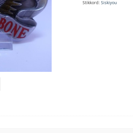
Stikkord:
Siskiyou
buckle
antall