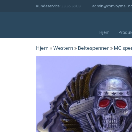
Hopp
Kundeservice: 33 36 38 03
admin@convoymail.n
til
innhold
Hjem
Produk
Hjem
»
Western
»
Beltespenner
»
MC spe