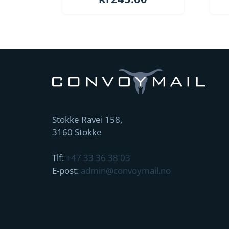
Stokke Ravei 158,
3160 Stokke
Tlf:
+47 33 36 38 03
E-post:
admin@convoymail.no