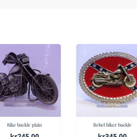
Bike buckle plain
Rebel biker buckle
kr
245.00
kr
345.00