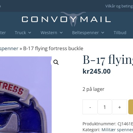
o
Vilkår og beting
ter
Truck
Western
Beltespenner
Tilbud
 spenner
» B-17 flying fortress buckle
B-17 flyi
kr
245.00
2 på lager
-
+
B-
17
Produktnummer:
CJ1461
flying
Kategori:
Militær spenne
fortress