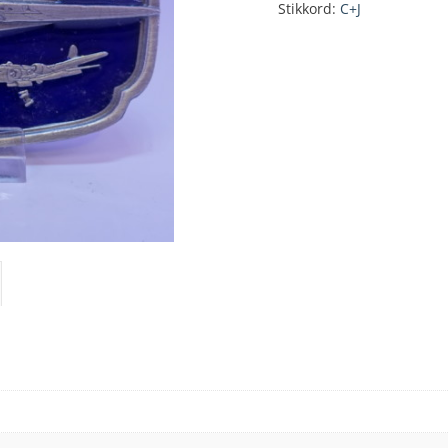
Stikkord:
C+J
buckle
antall