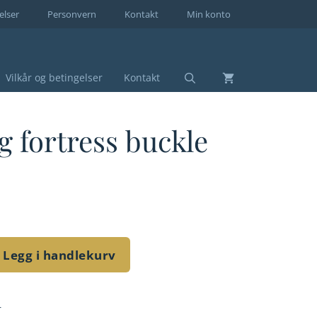
elser
Personvern
Kontakt
Min konto
Vilkår og betingelser
Kontakt
ng fortress buckle
Legg i handlekurv
E
r