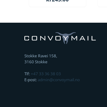
Stokke Ravei 158,
3160 Stokke
Tlf:
+47 33 36 38 03
E-post:
admin@convoymail.no