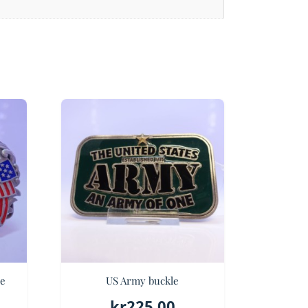
le
US Army buckle
kr
225.00