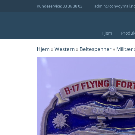
Hopp
Kundeservice: 33 36 38 03
admin@convoymail.n
til
innhold
Hjem
Produk
Hjem
»
Western
»
Beltespenner
»
Militær