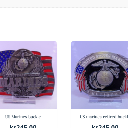
US Marines buckle
US marines retired buck
kr
245.00
kr
245.00