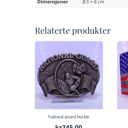
Dimensjoner
8.5 × 6 cm
Relaterte produkter
National guard buckle
kr
245.00