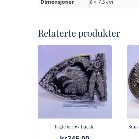
Dimensjoner
6 × 7.5 cm
Relaterte produkter
Eagle arrow buckle
Suns
kr
245.00