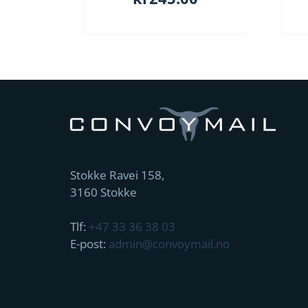
Stokke Ravei 158,
3160 Stokke
Tlf:
+47 33 36 38 03
E-post:
admin@convoymail.no