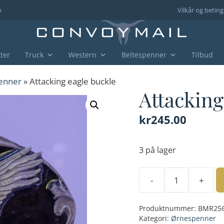
o
Vilkår og beting
ter
Truck
Western
Beltespenner
Tilbud
enner
» Attacking eagle buckle
Attacking
kr
245.00
3 på lager
-
+
Attacking
eagle
Produktnummer:
BMR25
buckle
Kategori:
Ørnespenner
antall