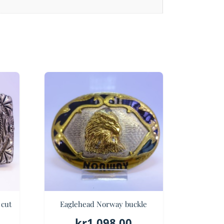
 cut
Eaglehead Norway buckle
kr
1,098.00