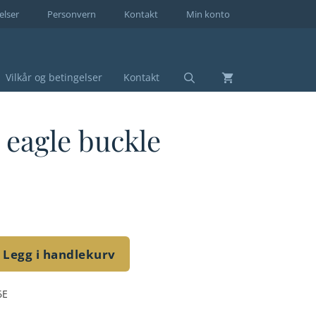
elser
Personvern
Kontakt
Min konto
Vilkår og betingelser
Kontakt
 eagle buckle
Legg i handlekurv
6E