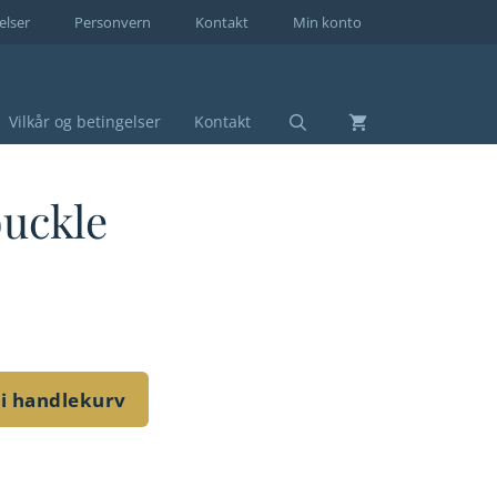
elser
Personvern
Kontakt
Min konto
Vilkår og betingelser
Kontakt
buckle
 i handlekurv