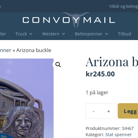
o
Vilkår og beting
ter
Truck
Western
Beltespenner
Tilbud
enner
» Arizona buckle
Arizona 
kr
245.00
1 på lager
Legg
Arizona
buckle
Produktnummer:
SIH67
antall
Kategori:
Stat spenner