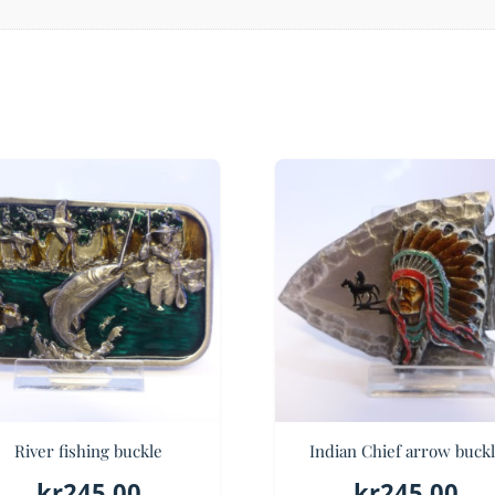
River fishing buckle
Indian Chief arrow buck
kr
245.00
kr
245.00