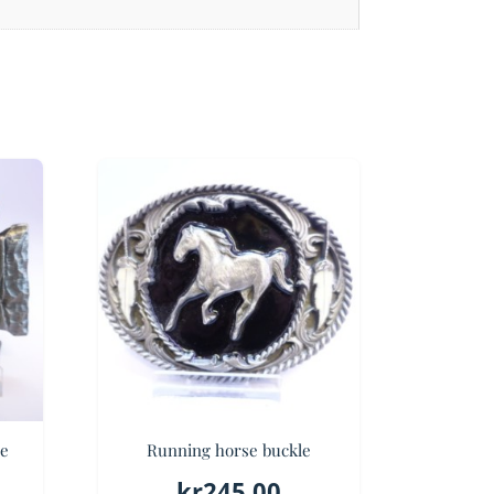
le
Running horse buckle
kr
245.00