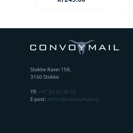
Stokke Ravei 158,
3160 Stokke
Tlf:
+47 33 36 38 03
E-post:
admin@convoymail.no