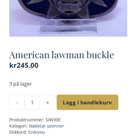
American lawman buckle
kr
245.00
3 på lager
-
+
Legg i handlekurv
American
lawman
Produktnummer:
SIW30E
buckle
Kategori:
Nødetat spenner
antall
Stikkord:
Siskiyou