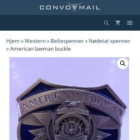
Hopp
til
innhold
Hjem
»
Western
»
Beltespenner
»
Nødetat spenner
» American lawman buckle