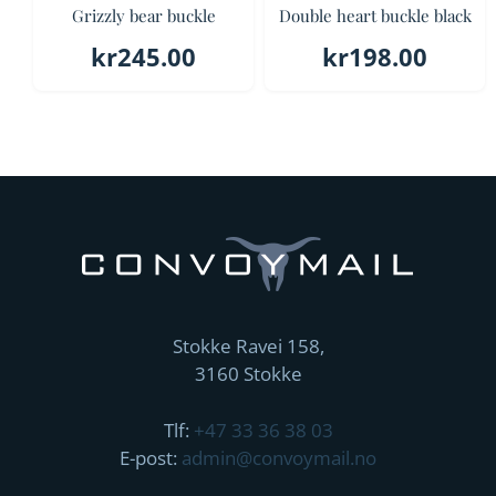
Grizzly bear buckle
Double heart buckle black
kr
245.00
kr
198.00
Stokke Ravei 158,
3160 Stokke
Tlf:
+47 33 36 38 03
E-post:
admin@convoymail.no