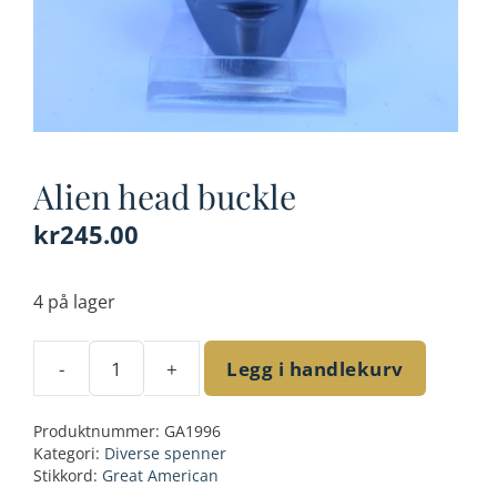
Alien head buckle
kr
245.00
4 på lager
-
+
Legg i handlekurv
Alien
head
Produktnummer:
GA1996
buckle
Kategori:
Diverse spenner
antall
Stikkord:
Great American