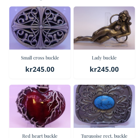
Small cross buckle
Lady buckle
kr
245.00
kr
245.00
Red heart buckle
Turquoise rect. buckle