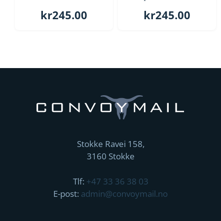
kr
245.00
kr
245.00
Stokke Ravei 158,
3160 Stokke
Tlf:
+47 33 36 38 03
E-post:
admin@convoymail.no