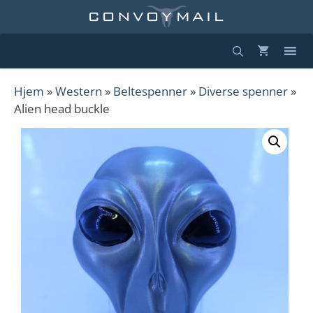
Hopp
til
innhold
Hjem
»
Western
»
Beltespenner
»
Diverse spenner
»
Alien head buckle