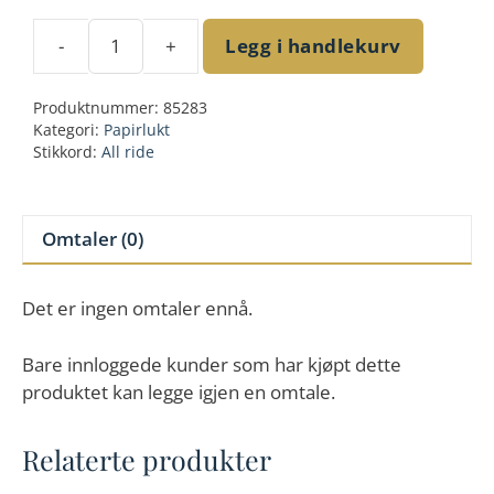
-
+
Legg i handlekurv
Airfresh
leaf
Produktnummer:
85283
Lemon
Kategori:
Papirlukt
antall
Stikkord:
All ride
Omtaler (0)
Det er ingen omtaler ennå.
Bare innloggede kunder som har kjøpt dette
produktet kan legge igjen en omtale.
Relaterte produkter