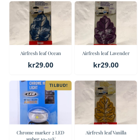
Airfresh leaf Ocean
Airfresh leaf Lavender
kr
29.00
kr
29.00
TILBUD!
Chrome marker 2 LED
Airfresh leaf Vanilla
amber 10-30V