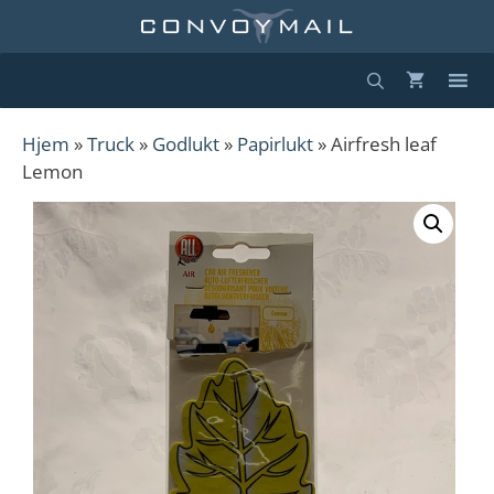
Hopp
til
innhold
Hjem
»
Truck
»
Godlukt
»
Papirlukt
» Airfresh leaf
Lemon