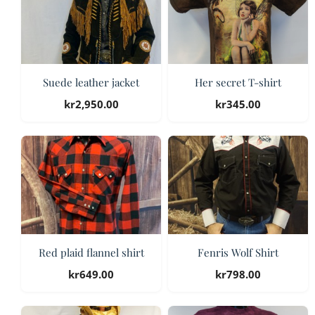
Suede leather jacket
Her secret T-shirt
kr
2,950.00
kr
345.00
Red plaid flannel shirt
Fenris Wolf Shirt
kr
649.00
kr
798.00