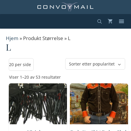
Hopp
til
innhold
Hjem
» Produkt Størrelse » L
L
Sortert
Viser 1–20 av 53 resultater
etter
propularitet