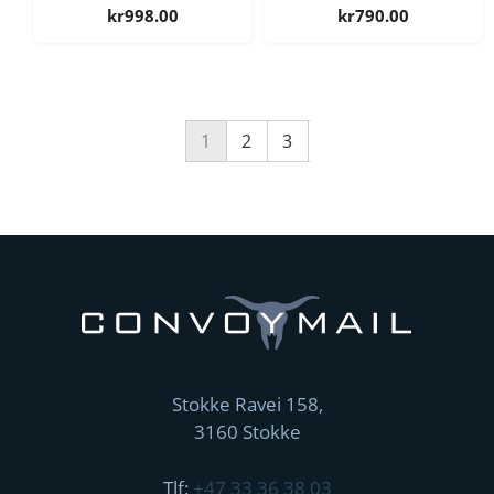
kr
998.00
kr
790.00
1
2
3
Stokke Ravei 158,
3160 Stokke
Tlf:
+47 33 36 38 03