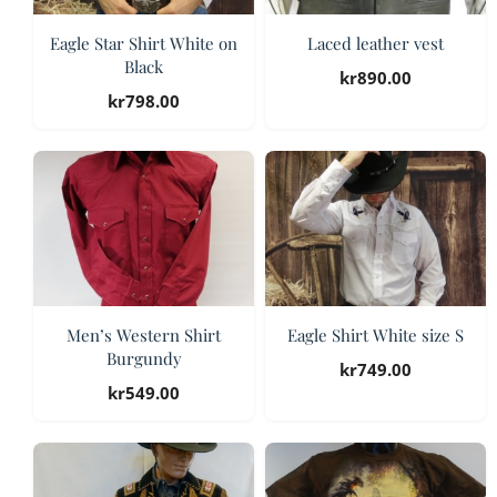
Eagle Star Shirt White on
Laced leather vest
Black
kr
890.00
kr
798.00
Men’s Western Shirt
Eagle Shirt White size S
Burgundy
kr
749.00
kr
549.00