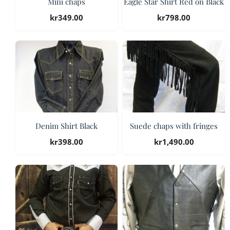
Mini chaps
Eagle Star Shirt Red on Black
kr
349.00
kr
798.00
Denim Shirt Black
Suede chaps with fringes
kr
398.00
kr
1,490.00