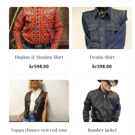
Huginn & Muninn Shirt
Denim Shirt
kr
598.00
kr
398.00
Nappa chonco vest red rose
Bomber jacket