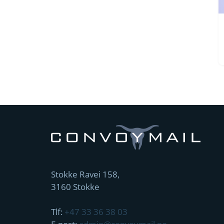
Stokke Ravei 158,
3160 Stokke
Tlf:
+47 33 36 38 03