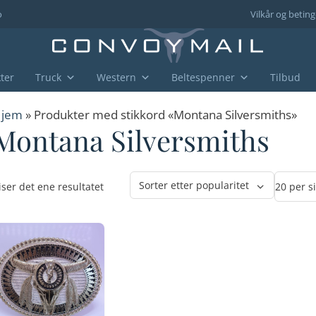
o
Vilkår og beting
ter
Truck
Western
Beltespenner
Tilbud
jem
» Produkter med stikkord «Montana Silversmiths»
Montana Silversmiths
iser det ene resultatet