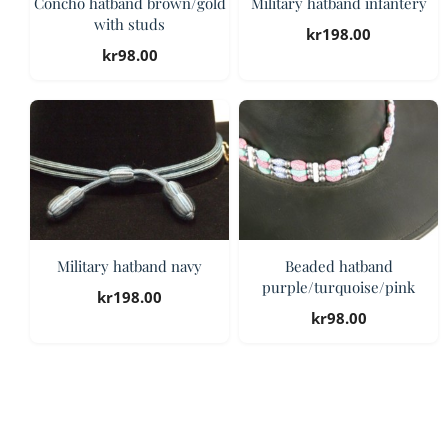
Concho hatband brown/gold
Military hatband infantery
with studs
kr
198.00
kr
98.00
Military hatband navy
Beaded hatband
purple/turquoise/pink
kr
198.00
kr
98.00