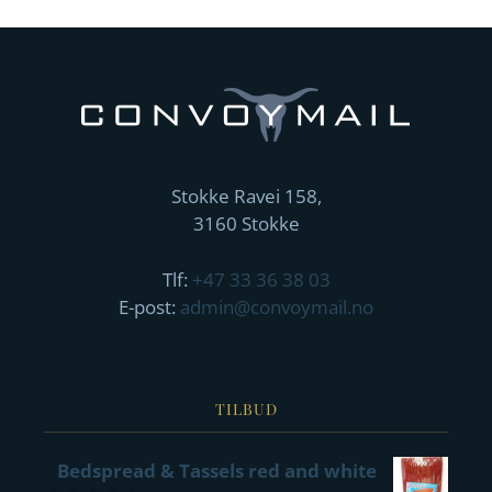
Stokke Ravei 158,
3160 Stokke
Tlf:
+47 33 36 38 03
E-post:
admin@convoymail.no
TILBUD
Bedspread & Tassels red and white