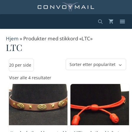
Hopp
til
innhold
Hjem
» Produkter med stikkord «LTC»
LTC
Sortert
Viser alle 4 resultater
etter
propularitet