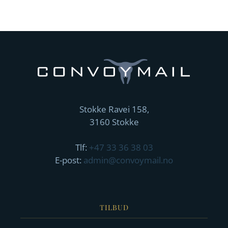
Stokke Ravei 158,
3160 Stokke
Tlf:
+47 33 36 38 03
E-post:
admin@convoymail.no
TILBUD