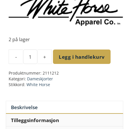
2 på lager
-
+
Legg i handlekurv
Rose
Embroidery
Produktnummer:
2111212
Shirt
Kategori:
Dameskjorter
White
Stikkord:
White Horse
rose
str
M
Beskrivelse
antall
Tilleggsinformasjon