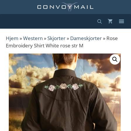
Hopp
til
innhold
Hjem
»
Western
»
Skjorter
»
Dameskjorter
» Rose
Embroidery Shirt White rose str M