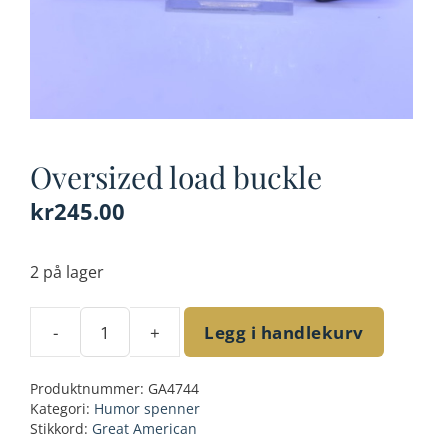
Oversized load buckle
kr
245.00
2 på lager
-
+
Legg i handlekurv
Oversized
load
Produktnummer:
GA4744
buckle
Kategori:
Humor spenner
antall
Stikkord:
Great American