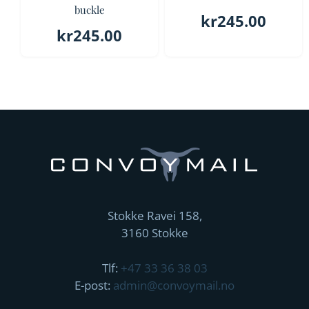
buckle
kr
245.00
kr
245.00
Stokke Ravei 158,
3160 Stokke
Tlf:
+47 33 36 38 03
E-post:
admin@convoymail.no