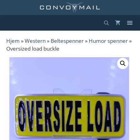
Hopp
til
innhold
Hjem
»
Western
»
Beltespenner
»
Humor spenner
»
Oversized load buckle