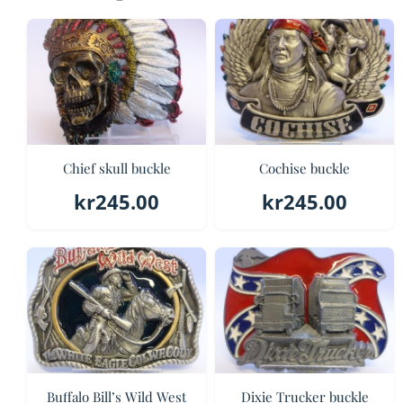
Chief skull buckle
Cochise buckle
kr
245.00
kr
245.00
Buffalo Bill’s Wild West
Dixie Trucker buckle