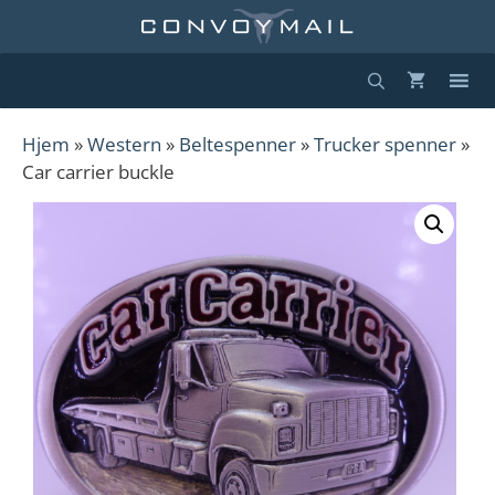
Hopp
til
innhold
Hjem
»
Western
»
Beltespenner
»
Trucker spenner
»
Car carrier buckle