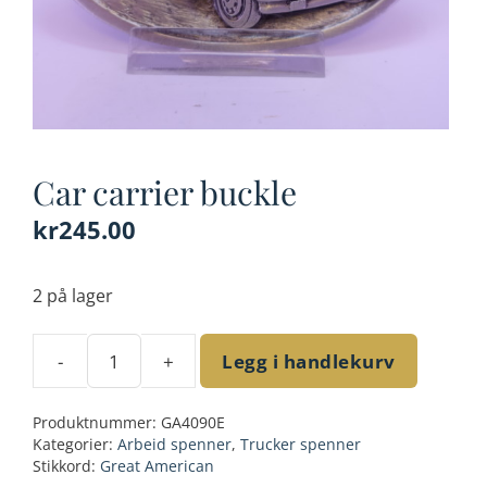
Car carrier buckle
kr
245.00
2 på lager
-
+
Legg i handlekurv
Car
carrier
Produktnummer:
GA4090E
buckle
Kategorier:
Arbeid spenner
,
Trucker spenner
antall
Stikkord:
Great American