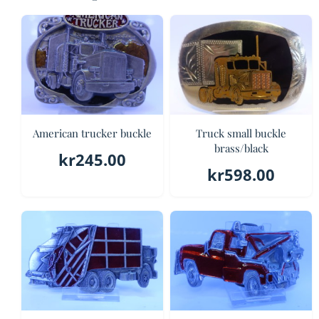
American trucker buckle
Truck small buckle
brass/black
kr
245.00
kr
598.00