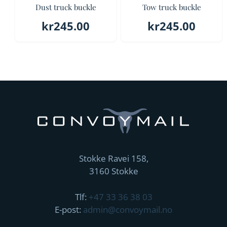
Dust truck buckle
Tow truck buckle
kr
245.00
kr
245.00
Stokke Ravei 158,
3160 Stokke
Tlf:
+47 33 36 38 03
E-post:
admin@convoymail.no