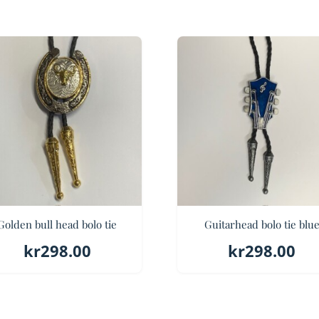
Golden bull head bolo tie
Guitarhead bolo tie blu
kr
298.00
kr
298.00