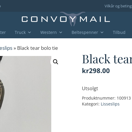
o
Vilkår og beting
ter
Truck
Western
Beltespenner
Tilbud
eslips
» Black tear bolo tie
Black tear
kr
298.00
Utsolgt
Produktnummer:
100913
Kategori:
Lisseslips