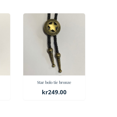
e
Star bolo tie bronze
kr
249.00