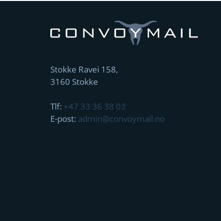
Stokke Ravei 158,
3160 Stokke
Tlf:
+47 33 36 38 03
E-post:
admin@convoymail.no