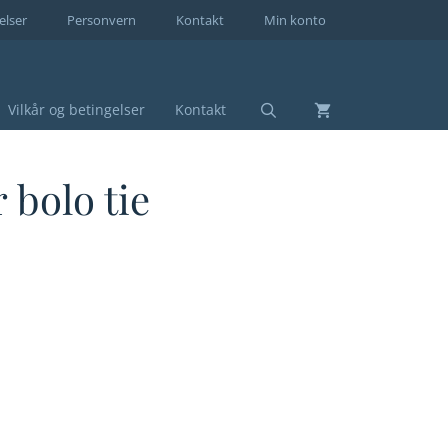
elser
Personvern
Kontakt
Min konto
Vilkår og betingelser
Kontakt
 bolo tie