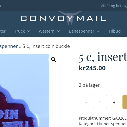
o
Vilkår og beting
ter
Truck
Western
Beltespenner
Tilbud
spenner
» 5 ¢, insert coin buckle
5 ¢, inser
kr
245.00
2 på lager
-
+
5
¢,
Produktnummer:
GA326E
insert
Kategori:
Humor spenner
coin