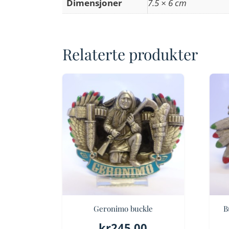
Dimensjoner
7.5 × 6 cm
Relaterte produkter
Geronimo buckle
B
kr
245.00