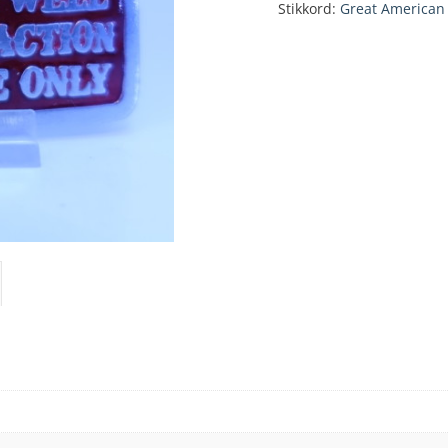
Stikkord:
Great American
buckle
antall