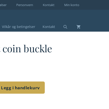
elser
Personvern
Kontakt
Min konto
Vilkår og betingelser
Kontakt
t coin buckle
Legg i handlekurv