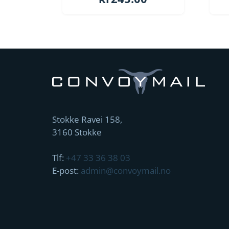
Stokke Ravei 158,
3160 Stokke
Tlf:
+47 33 36 38 03
E-post:
admin@convoymail.no