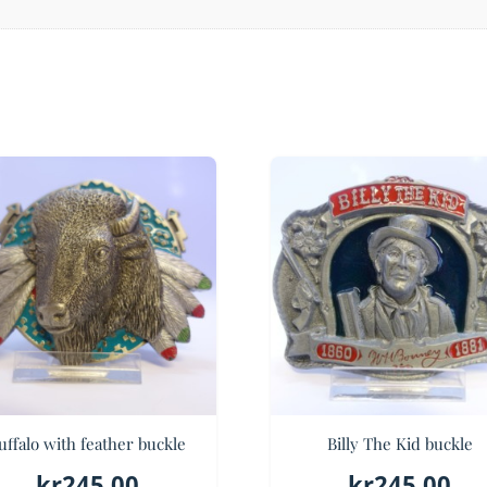
uffalo with feather buckle
Billy The Kid buckle
kr
245.00
kr
245.00