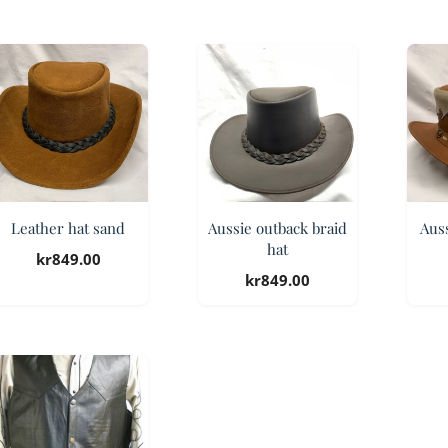
Leather hat sand
Aussie outback braid
Auss
hat
kr
849.00
kr
849.00