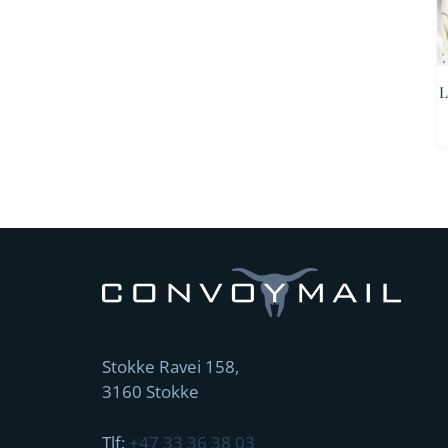
L
Stokke Ravei 158,
3160 Stokke
Tlf:
+47 33 36 38 03