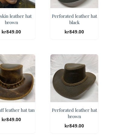
kin leather hat
Perforated leather hat
brown
black
kr
849.00
kr
849.00
ff leather hat tan
Perforated leather hat
brown
kr
849.00
kr
849.00