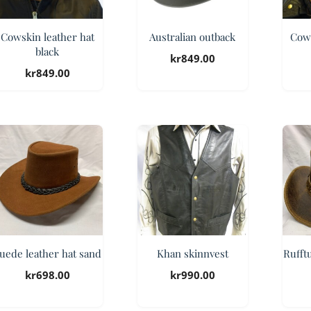
Cowskin leather hat
Australian outback
Cows
black
kr
849.00
kr
849.00
uede leather hat sand
Khan skinnvest
Rufftu
kr
698.00
kr
990.00