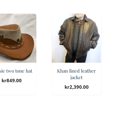
ie two tone hat
Khan lined leather
jacket
kr
849.00
kr
2,390.00