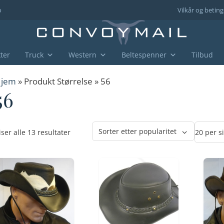
o
Vilkår og beting
ter
Truck
Western
Beltespenner
Tilbud
jem
» Produkt Størrelse » 56
56
Sortert
iser alle 13 resultater
etter
propularitet