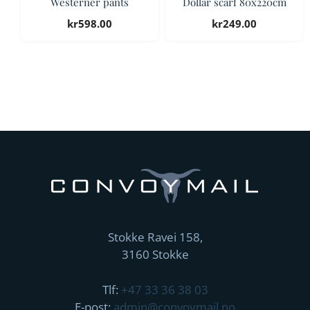
Westerner pants
Dollar scarf 80x220cm
kr
598.00
kr
249.00
Stokke Ravei 158,
3160 Stokke
Tlf:
+47 33 36 38 03
E-post:
admin@convoymail.no