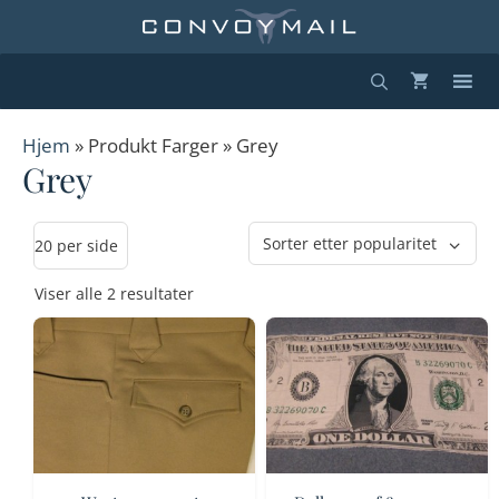
Hopp
til
innhold
Hjem
» Produkt Farger » Grey
Grey
Sortert
Viser alle 2 resultater
etter
propularitet