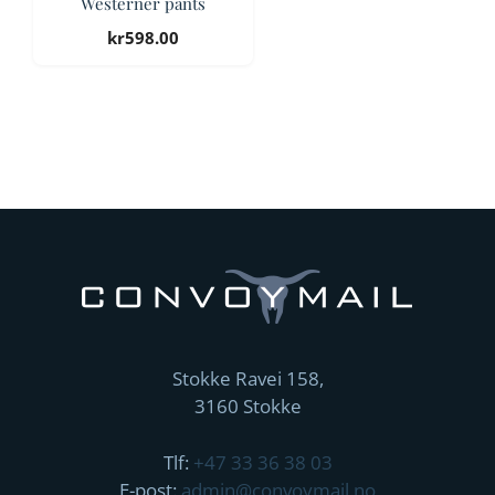
Westerner pants
kr
598.00
Stokke Ravei 158,
3160 Stokke
Tlf:
+47 33 36 38 03
E-post:
admin@convoymail.no