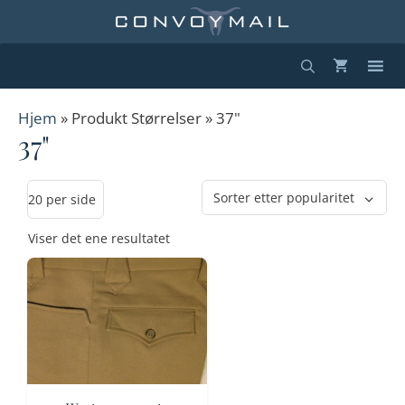
Hopp
til
innhold
Hjem
» Produkt Størrelser » 37"
37"
Viser det ene resultatet